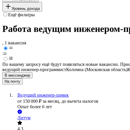
Уровень дохода
Ещё фильтры
Работа ведущим инженером-п
, 1 вакансия
По вашему запросу ещё будут появляться новые вакансии. При
ведущий инженер-программист
Коломна (Московская область)
К
В мессенджер
На почту
Ведущий инженер-химик
от
150 000
₽
за месяц,
до вычета налогов
Опыт более 6 лет
Литум
4.3