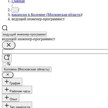
Главная
/
/
...
вакансии в Коломне (Московская область)
/
ведущий инженер-программист
ведущий инженер-программист
Коломна (Московская область)
График
Рабочие часы
Опыт
Тип занятости