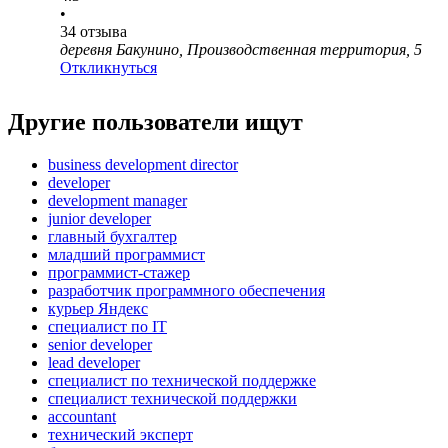
•
34
отзыва
деревня Бакунино, Производственная территория, 5
Откликнуться
Другие пользователи ищут
business development director
developer
development manager
junior developer
главный бухгалтер
младший программист
программист-стажер
разработчик программного обеспечения
курьер Яндекс
специалист по IT
senior developer
lead developer
специалист по технической поддержке
специалист технической поддержки
accountant
технический эксперт