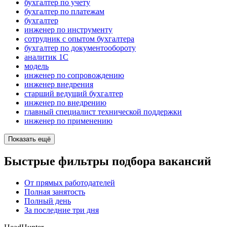
бухгалтер по учету
бухгалтер по платежам
бухгалтер
инженер по инструменту
сотрудник с опытом бухгалтера
бухгалтер по документообороту
аналитик 1C
модель
инженер по сопровождению
инженер внедрения
старший ведущий бухгалтер
инженер по внедрению
главный специалист технической поддержки
инженер по применению
Показать ещё
Быстрые фильтры подбора вакансий
От прямых работодателей
Полная занятость
Полный день
За последние три дня