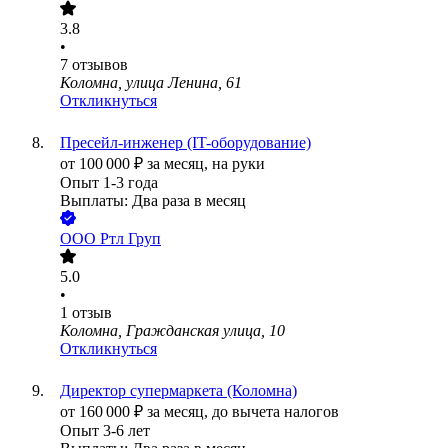
3.8
•
7
отзывов
Коломна, улица Ленина, 61
Откликнуться
Пресейл-инженер (IT-оборудование)
от
100 000
₽
за месяц,
на руки
Опыт 1-3 года
Выплаты: Два раза в месяц
ООО
Ртл Груп
5.0
•
1
отзыв
Коломна, Гражданская улица, 10
Откликнуться
Директор супермаркета (Коломна)
от
160 000
₽
за месяц,
до вычета налогов
Опыт 3-6 лет