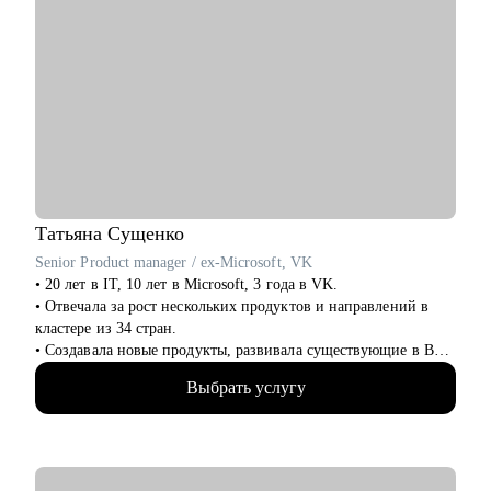
Татьяна
Сущенко
Senior Product manager / ex-Microsoft, VK
• 20 лет в IT, 10 лет в Microsoft, 3 года в VK.
• Отвечала за рост нескольких продуктов и направлений в
кластере из 34 стран.
• Создавала новые продукты, развивала существующие в B2B
и B2C.
Выбрать услугу
• Управляла портфелем из 30 продуктов.
• Помогаю стартапам.
С чем помогу:
• Проверить ваши скиллы и разработать план роста.