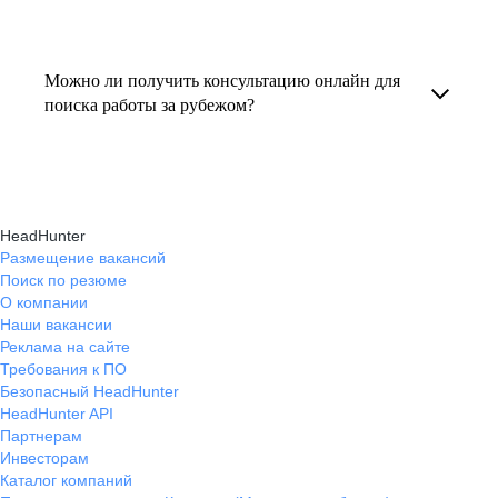
резюме под международные стандарты
текущем месте работы и о том, кому он будет
Профессиональная помощь в поиске работы
и рекомендации по прохождению интервью.
полезен, с какими запросами работает.
за границей включает подготовку резюме
Можно ли получить консультацию онлайн для
Вы точно найдёте того, кто вам нужен!
на иностранном языке, подбор вакансий,
поиска работы за рубежом?
адаптацию к международному рынку труда
Да, карьерные эксперты hh.ru оказывают
и советы по успешному трудоустройству.
помощь в поиске работы за границей онлайн,
помогая выбрать страну, вакансию, а также
HeadHunter
эффективно пройти все этапы собеседования.
Размещение вакансий
Поиск по резюме
О компании
Наши вакансии
Реклама на сайте
Требования к ПО
Безопасный HeadHunter
HeadHunter API
Партнерам
Инвесторам
Каталог компаний