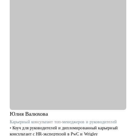
• Подготовить к собеседованиям, тестовым и самой работе.
• Найти ваши точки роста и оптимальное применение ваших
текущих скиллов.
• Построить или доработать стратегию продукта.
• Понять, что делать дальше, если появилась идея продукта
• Найти зону кратного роста для вашего продукта, помочь
посчитать рынок.
• Определить слабые места и минимизировать риски вашего
продукта и бизнеса
Кому могу помочь:
• Начинающим карьеру продакта.
• Профессионалам из смежных отраслей (маркетинг, развитие
бизнеса, дизайн), переходящим в управление продуктом.
• Опытным менеджерам продукта.
• Владельцам стартапа.
Юлия
Валюхова
Карьерный консультант топ-менеджеров и руководителей
• Коуч для руководителей и дипломированный карьерный
консультант с HR-экспертизой в PwC и Wrigley