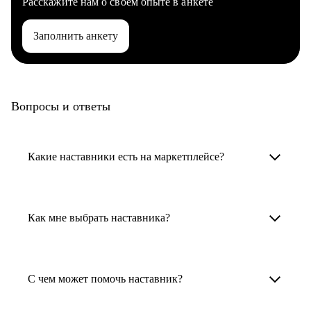
Расскажите нам о своем опыте в анкете
Заполнить анкету
Вопросы и ответы
Какие наставники есть на маркетплейсе?
Карьерные наставники — это HR-
специалисты, карьерные консультанты,
Как мне выбрать наставника?
психологи, резюмерайтеры и менторы.
Умный поиск поможет в три клика выбрать
Менторы работают в ИТ, дизайне, других
наставника для достижения вашей цели.
С чем может помочь наставник?
узкоспециализированных сферах. Они
помогут прокачать навыки, построить