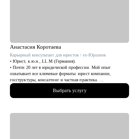
Marketing, Commercial, Travel, FMCG.
• Специалистам HR (рекрутеры, HRBP, тренеры, C&B
специалисты) из всех сфер.
• Начинающим менеджерам с командой в подчинении.
• Компаниям, выстраивающим процесс рекрутмента с нуля.
Анастасия
Коротаева
Карьерный консультант для юристов / ex-Юралинк
• Юрист, к.ю.н., LL.M (Германия).
• Почти 20 лет в юридической профессии. Мой опыт
охватывает все ключевые форматы: юрист компании,
госструктуры, консалтинг и частная практика.
• Более 14 лет работала с иностранными компаниями со всего
Выбрать услугу
мира, оказывая им юридические услуги в России.
• Автор статей в топовых юридических журналах.
• Автор карьерного подкаста для юристов Юрист без границ
• Модератор юридических фокус-групп
• Более 2 лет занимаюсь карьерным консультированием.
Прошла 2 обучения по специализированным программам:
Карьерный консультант и Карьерный консультант для
юристов.