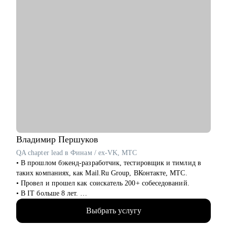
• Финансы: банки, аудит, финтех
• Промышленность: добыча, энергетика, транспорт
• Госсектор: министерства, госкомпании
• IT и телеком: продуктовые и IT-директора
• HR и управление персоналом: HRD, HR BP, рекрутинг, HR-
аналитика
Владимир
Першуков
QA chapter lead в Финам / ex-VK, МТС
• В прошлом бэкенд-разработчик, тестировщик и тимлид в
таких компаниях, как Mail.Ru Group, ВКонтакте, МТС.
• Провел и прошел как соискатель 200+ собеседований.
• В IT больше 8 лет.
• Учусь на курсе "Команда" Стратоплана в продвинутой
Выбрать услугу
группе.
• Отвечаю за командные процессы и практики.