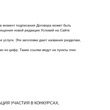
 на момент подписания Договора может быть
мещения новой редакции Условий на Сайте
 услуги. Эти заголовки дают названия разделам,
о из цифр. Такие ссылки ведут на пункты этих
антер», ИНН 7718620740, адрес: 125047,
одская территория Муниципальный округ
я улица, дом 48, помещ. 25
ых резюме с предложениями Соискателей
АЦИЯ УЧАСТИЯ В КОНКУРСАХ,
тра контактной информации Соискателя
тор сайтов: hh.ru, talantix.ru и других
 из Типов регистраций.
луг