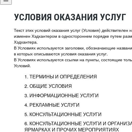
УСЛОВИЯ ОКАЗАНИЯ УСЛУГ
Текст этих условий оказания услуг (Условия) действителен
изменен Хэдхантером в одностороннем порядке путем раз
Хэдхантера.
В Условиях используются заголовки, обозначающие название
в которых описываются условия оказания услуг.
В Условиях используются ссылки на пункты, состоящие тольк
Условий.
1. ТЕРМИНЫ И ОПРЕДЕЛЕНИЯ
2. ОБЩИЕ УСЛОВИЯ
3. ИНФОРМАЦИОННЫЕ УСЛУГИ
1.1. Хэдхантер, или
Хэдхантер, ООО «Хэдх
4. РЕКЛАМНЫЕ УСЛУГИ
HeadHunter, или
г. Москва, внутригор
2.1. Типы и статусы регистрации
5. КОНСУЛЬТАЦИОННЫЕ УСЛУГИ
Исполнитель
Тверской,
2-я
Брестска
Типы регистрации
3.1. Предоставление доступа к базе данн
2.2. Активация услуг
6. КОНСУЛЬТАЦИОННЫЕ УСЛУГИ И ОРГАНИЗ
о трудоустройстве с возможностью просмо
Описание и активация
ЯРМАРКАХ И ПРОЧИХ МЕРОПРИЯТИЯХ
Хэдхантер — администра
2.1.1. Заказчику может быть присвоен один
4.0. Общие условия оказания рекламных ус