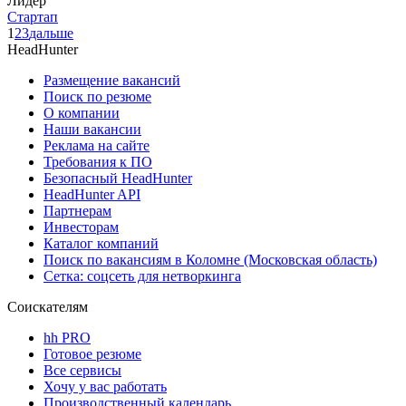
Лидер
Стартап
1
2
3
дальше
HeadHunter
Размещение вакансий
Поиск по резюме
О компании
Наши вакансии
Реклама на сайте
Требования к ПО
Безопасный HeadHunter
HeadHunter API
Партнерам
Инвесторам
Каталог компаний
Поиск по вакансиям в Коломне (Московская область)
Сетка: соцсеть для нетворкинга
Соискателям
hh PRO
Готовое резюме
Все сервисы
Хочу у вас работать
Производственный календарь