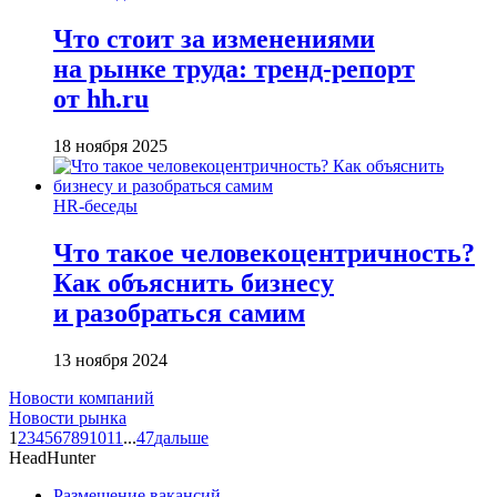
Что стоит за изменениями
на рынке труда: тренд-репорт
от hh.ru
18 ноября 2025
HR-беседы
Что такое человеко­центричность?
Как объяснить бизнесу
и разобраться самим
13 ноября 2024
Новости компаний
Новости рынка
1
2
3
4
5
6
7
8
9
10
11
...
47
дальше
HeadHunter
Размещение вакансий