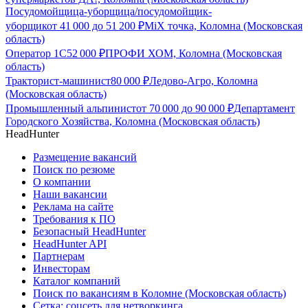
Посудомойщица-уборщица/посудомойщик-
уборщик
от
41 000
до
51 200
₽
MiX точка, Коломна (Московская
область)
Оператор 1С
52 000
₽
ПРОФИ ХОМ, Коломна (Московская
область)
Тракторист-машинист
80 000
₽
Ледово-Агро, Коломна
(Московская область)
Промышленный альпинист
от
70 000
до
90 000
₽
Департамент
Городского Хозяйства, Коломна (Московская область)
HeadHunter
Размещение вакансий
Поиск по резюме
О компании
Наши вакансии
Реклама на сайте
Требования к ПО
Безопасный HeadHunter
HeadHunter API
Партнерам
Инвесторам
Каталог компаний
Поиск по вакансиям в Коломне (Московская область)
Сетка: соцсеть для нетворкинга