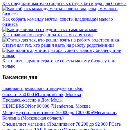
Как предпринимателю сходить в отпуск без вреда для бизнеса
Как собрать команду мечты: советы владельцам малого
бизнеса
Как правильно сотрудничать с самозанятыми
Статья для тех, кто решил взять на работу родственника
Как нанять администратора: советы малому бизнесу и не
только
Вакансии дня
Главный премиальный менеджер в офис
банка
от
350 000
₽
Газпромбанк, Москва
Продавец-кассир в Дом Моды
HENDERSON
от
90 000
₽
Henderson, Москва
Менеджер по логистике
от
50 000
до
100 000
₽
Мегаполис,
Коломна (Московская область)
Специалист магазина (Подлипки)
от
78 200
до
92 000
₽
Сеть
супермаркетов ДА!, Коломна (Московская область)