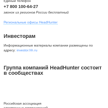
Единый телефон
+7 800 100-64-27
звонок из регионов России бесплатный
Региональные офисы HeadHunter
Москва
Инвесторам
внутригородская территория
Информационные материалы компании размещены по
Муниципальный округ Тверской,
адресу:
investor.hh.ru
2-я Брестская ул., д. 48,
помещение 25
+7 495 974-64-27
Группа компаний HeadHunter состоит
+7 495 980-64-27
в сообществах
+7 495 134-92-24
press@hh.ru
Санкт-Петербург
ул. Жуковского, д. 19, особняк
Российская ассоциация
Юргенса, 4 этаж
электронных коммуникаций