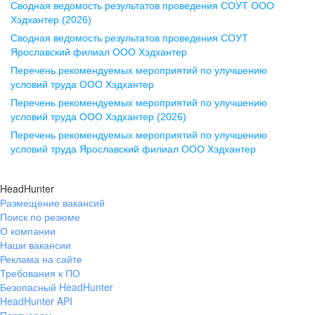
Сводная ведомость результатов проведения СОУТ ООО
ул. Комиссаржевской, д. 10,
Хэдхантер (2026)
офис 1212
Сводная ведомость результатов проведения СОУТ
+7 473 280-05-05
Ярославский филиал ООО Хэдхантер
pr@vrn.hh.ru
Перечень рекомендуемых мероприятий по улучшению
условий труда ООО Хэдхантер
Казань
Перечень рекомендуемых мероприятий по улучшению
ул. Спартаковская, д. 2А, этаж 3,
условий труда ООО Хэдхантер (2026)
помещение 15
Перечень рекомендуемых мероприятий по улучшению
условий труда Ярославский филиал ООО Хэдхантер
+7 843 212-12-50
pr@kzn.hh.ru
HeadHunter
Размещение вакансий
Екатеринбург
Поиск по резюме
ул. Боевых Дружин, стр. 20,
О компании
5 этаж, офис 505, 521
Наши вакансии
Реклама на сайте
+7 343 226-79-99
Требования к ПО
pr@ural.hh.ru
Безопасный HeadHunter
HeadHunter API
Краснодар