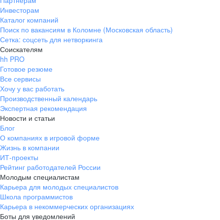
Партнерам
Инвесторам
ул. Янковского, д. 169, 7 этаж,
Каталог компаний
706 каб.
Поиск по вакансиям в Коломне (Московская область)
+7 861 205-55-57
Сетка: соцсеть для нетворкинга
pr@krd.hh.ru
Соискателям
hh PRO
Готовое резюме
Владивосток
Все сервисы
пер. Ланинский д. 4, офис 3.4
Хочу у вас работать
Производственный календарь
+7 423 202-33-28
Экспертная рекомендация
pr@dv.hh.ru
Новости и статьи
Блог
Новосибирск
О компаниях в игровой форме
Жизнь в компании
ул. Большевистская, д. 35,
ИТ-проекты
помещение 21
Рейтинг работодателей России
+7 383 207-94-64
Молодым специалистам
Карьера для молодых специалистов
pr@nsk.hh.ru
Школа программистов
Карьера в некоммерческих организациях
Минск
Боты для уведомлений